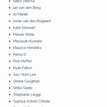
Ildiko Vancsa
Jan van den Berg
Jiri Marek
Jonas van den Bogaard
Kate Stewart
Masae Shida
Masayuki Kuwata
Maurice Hendriks
Remy D
Rob Moffat
Ryan Fallon
Seo Yeon Lee
Shane Coughlan
Shilla Saebi
Stephanie Lieggi
Supriya Ashish Chitale