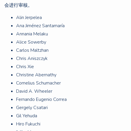
会进行审核。
Alin Jerpelea
Ana Jiménez Santamaría
Annania Melaku
Alice Sowerby
Carlos Maltzhan
Chris Aniszczyk
Chris Xie
Christine Abernathy
Cornelius Schumacher
David A. Wheeler
Fernando Eugenio Correa
Gergely Csatari
Gil Yehuda
Hiro Fukuchi