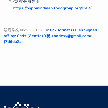
OSPO思维导图:
https://ospomindmap.todogroup.org/cn/
↩︎
最后修改 June 3, 2025:
Fix link format issues Signed-
off-by: Chris (Gentle) Y杨 <nodexy@gmail.com>
(7d6da2a)