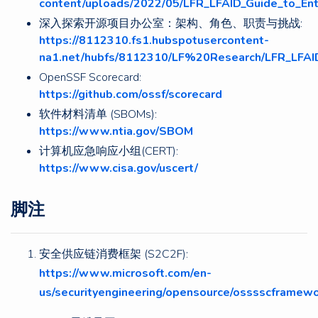
content/uploads/2022/05/LFR_LFAID_Guide_to_En
深入探索开源项目办公室：架构、角色、职责与挑战:
https://8112310.fs1.hubspotusercontent-
na1.net/hubfs/8112310/LF%20Research/LFR_LFAI
OpenSSF Scorecard:
https://github.com/ossf/scorecard
软件材料清单 (SBOMs):
https://www.ntia.gov/SBOM
计算机应急响应小组(CERT):
https://www.cisa.gov/uscert/
脚注
安全供应链消费框架 (S2C2F):
https://www.microsoft.com/en-
us/securityengineering/opensource/osssscframew