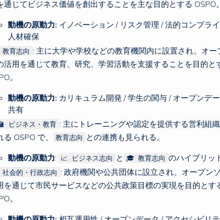
を通じてビジネス価値を創出することを主な目的とする OSPO
動機の原動力:
イノベーション / リスク管理 / 法的コンプライ
人材確保
: 主に大学や学校などの教育機関内に設置され、オー
 教育志向
の活用を通じて教育、研究、学習活動を支援することを目的と
PO。
動機の原動力:
カリキュラム開発 / 学生の関与 / オープンデータ
共有
: 主にトレーニングや認定を提供する営利組
‍🏫 ビジネス・教育
る OSPO で、
との連携も見られる。
教育志向
動機の原動力
:
と
のハイブリッ
📈 ビジネス志向
🎓 教育志向
: 政府機関や公共団体に設立され、オープン
 社会的・行政志向
用を通じて市民サービスなどの公共政策目標の実現を目的とす
PO。
動機の原動力:
相互運用性 / オープンデータ / アクセシビリティ