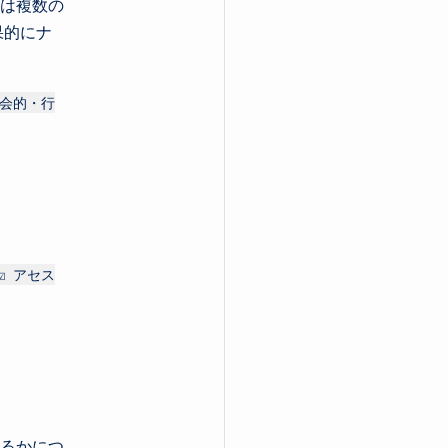
は複数の
果的にナ
社会的・行
☑️ アセス
るかにつ