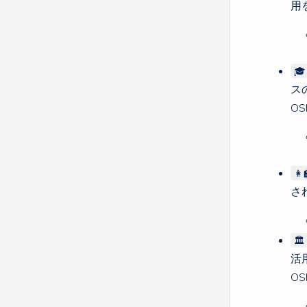
用

ス
OS

され

活
OS