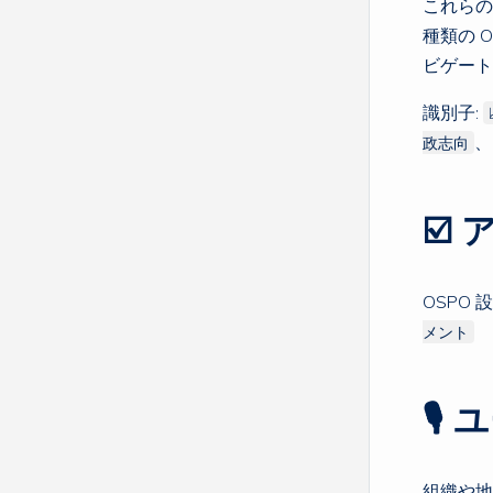
これらの
種類の 
ビゲート
識別子:
政志向
☑️
OSPO
メント
🎙
組織や地