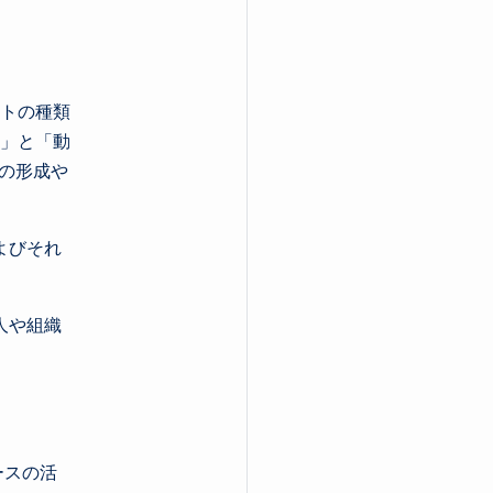
トの種類
」と「動
割の形成や
よびそれ
人や組織
ースの活