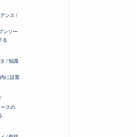
。
アンス /
プンソー
する
 / 知識
織内に設置
ド
ソースの
る
 / 包括