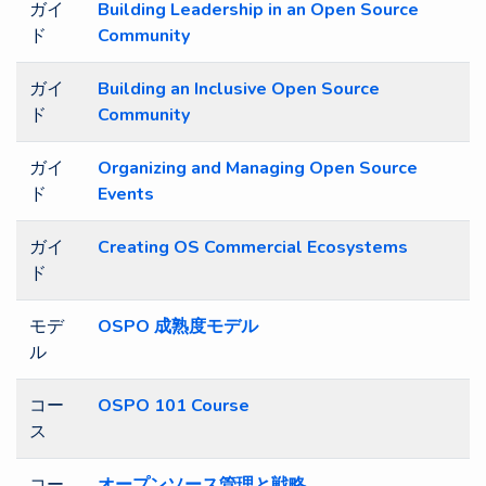
ガイ
Building Leadership in an Open Source
ド
Community
ガイ
Building an Inclusive Open Source
ド
Community
ガイ
Organizing and Managing Open Source
ド
Events
ガイ
Creating OS Commercial Ecosystems
ド
モデ
OSPO 成熟度モデル
ル
コー
OSPO 101 Course
ス
コー
オープンソース管理と戦略