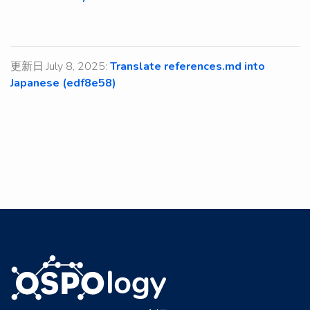
更新日 July 8, 2025:
Translate references.md into
Japanese (edf8e58)