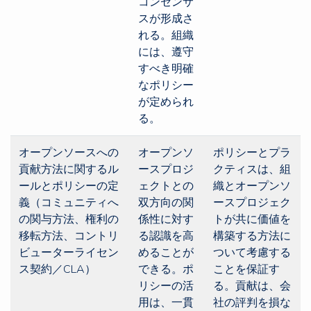
コンセンサ
スが形成さ
れる。組織
には、遵守
すべき明確
なポリシー
が定められ
る。
オープンソースへの
オープンソ
ポリシーとプラ
貢献方法に関するル
ースプロジ
クティスは、組
ールとポリシーの定
ェクトとの
織とオープンソ
義（コミュニティへ
双方向の関
ースプロジェク
の関与方法、権利の
係性に対す
トが共に価値を
移転方法、コントリ
る認識を高
構築する方法に
ビューターライセン
めることが
ついて考慮する
ス契約／CLA）
できる。ポ
ことを保証す
リシーの活
る。貢献は、会
用は、一貫
社の評判を損な