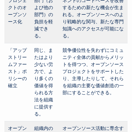
プロジェ
部門（お
ネントのコードベースを改善
クトのオ
よび他の
するための新たな機会が生ま
ープンソ
部門）の
れる。オープンソースへのよ
ース化
負担を軽
り戦略的な関与、新たな専門
減でき
知識へのアクセスが可能にな
る。
る。
「アップ
同じ、ま
競争優位性を失わずにコミュ
ストリー
たはより
ニティ全体の貢献からメリッ
ムファー
少ない労
トを得つつ、オープンソース
スト」ポ
力で、よ
プロジェクトをサポートした
リシーの
り多くの
り、主導したりして、それら
確立
価値を得
を組織の主要な価値創造の一
られる方
部にすることができる。
法を組織
に提供す
る。
オープン
組織内の
オープンソース活動に専念す