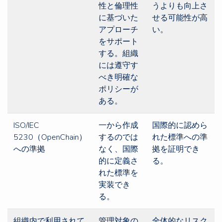
性と倫理性
うよりも向上さ
に基づいた
せる可能性が高
アプローチ
い。
をサポート
する。組織
には遵守す
べき明確な
ポリシーが
ある。
ISO/IEC
一から作成
国際的に認めら
5230（OpenChain）
するのでは
れた標準への準
への準拠
なく、国際
拠を証明でき
的に定義さ
る。
れた標準を
実装でき
る。
組織内で利用されて
管理対象の
全体的なリスク