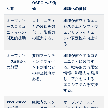
OSPO への価
活動
値
組織への価値
オープンソ
コミュニティ
組織が依存するエコ
ースコミュ
との関係を強
システムとソフトウ
ニティへの
化し、影響力
ェアサプライチェー
財政的援助
の拡大する。
ンの安定性を向上す
る。
オープンソ
共同マーケテ
組織が依存するコミ
ース組織へ
ィングやイベ
ュニティに関与す
の加盟
ント割引など
る。戦略的に有用な
の加盟特典が
情報に影響力を発揮
ある。
し、アクセスする。
エコシステムを支援
する。
InnerSource
組織内のスタ
オープンソースプロ
の試行
ッフはオープ
ジェクトのより有効