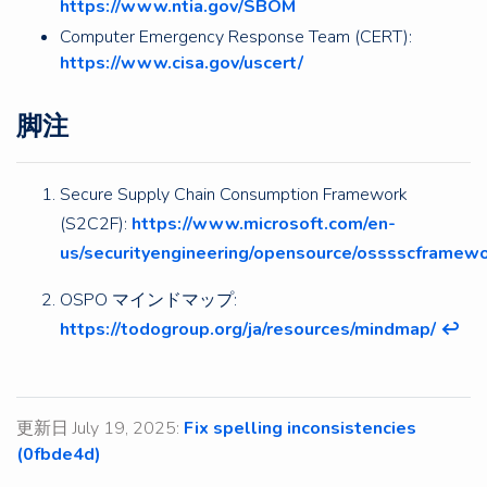
https://www.ntia.gov/SBOM
Computer Emergency Response Team (CERT):
https://www.cisa.gov/uscert/
脚注
Secure Supply Chain Consumption Framework
(S2C2F):
https://www.microsoft.com/en-
us/securityengineering/opensource/osssscframew
OSPO マインドマップ:
https://todogroup.org/ja/resources/mindmap/
↩︎
更新日 July 19, 2025:
Fix spelling inconsistencies
(0fbde4d)