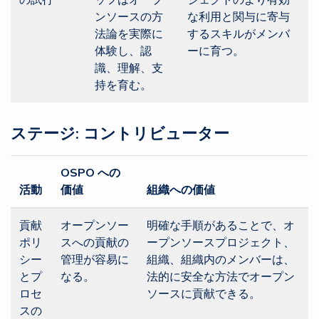
ンソースの方
な利用と関与に寄与
法論を実際に
するスキルがメンバ
体験し、認
ーに育つ。
識、理解、支
持を育む。
ステージ: コントリビューター
OSPO への
活動
価値
組織への価値
貢献
オープンソー
明確な手順があることで、オ
ポリ
スへの貢献の
ープンソースプロジェクト、
シー
管理が容易に
組織、組織内のメンバーは、
とプ
なる。
法的に安全な方法でオープン
ロセ
ソースに貢献できる。
スの