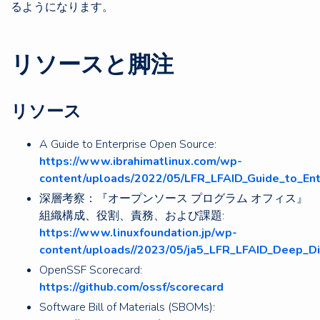
るようになります。
リソースと脚注
リソース
A Guide to Enterprise Open Source:
https://www.ibrahimatlinux.com/wp-
content/uploads/2022/05/LFR_LFAID_Guide_to_En
深層考察：『オープンソース プログラム オフィス』
組織構成、役割、責務、および課題:
https://www.linuxfoundation.jp/wp-
content/uploads//2023/05/ja5_LFR_LFAID_Deep_D
OpenSSF Scorecard:
https://github.com/ossf/scorecard
Software Bill of Materials (SBOMs):