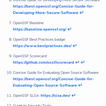
Concise Guide for Developing More Secure Software:
https://best.openssf.org/Concise-Guide-for-
Developing-More-Secure-Software
↩︎
OpenSSF Baseline:
https://baseline.openssf.org/
↩︎
OpenSSF Best Practices badge:
https://www.bestpractices.dev/
↩︎
OpenSSF Scorecard:
https://github.com/ossf/scorecard
↩︎
↩︎
Concise Guide for Evaluating Open Source Software:
https://best.openssf.org/Concise-Guide-for-
Evaluating-Open-Source-Software
↩︎
OpenSSF SLSA:
https://slsa.dev/
↩︎
Guide to Security Tools: