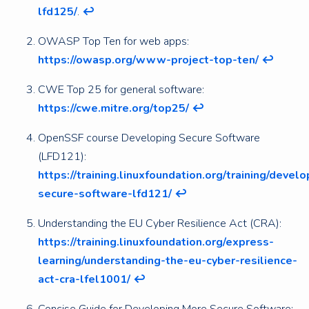
lfd125/
.
↩︎
OWASP Top Ten for web apps:
https://owasp.org/www-project-top-ten/
↩︎
CWE Top 25 for general software:
https://cwe.mitre.org/top25/
↩︎
OpenSSF course Developing Secure Software
(LFD121):
https://training.linuxfoundation.org/training/develo
secure-software-lfd121/
↩︎
Understanding the EU Cyber Resilience Act (CRA):
https://training.linuxfoundation.org/express-
learning/understanding-the-eu-cyber-resilience-
act-cra-lfel1001/
↩︎